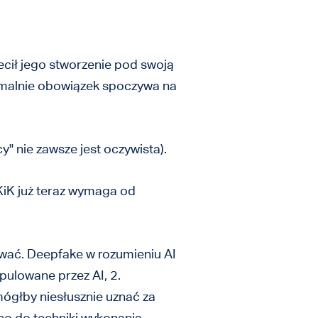
zlecił jego stworzenie pod swoją
ormalnie obowiązek spoczywa na
" nie zawsze jest oczywista).
KiK już teraz wymaga od
dawać. Deepfake w rozumieniu AI
ulowane przez AI, 2.
mógłby niesłusznie uznać za
co do techniki wykonania.