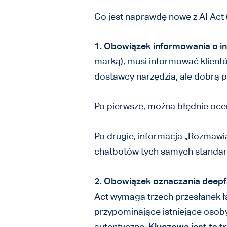
Co jest naprawdę nowe z AI Act (
1. Obowiązek informowania o int
marką), musi informować klient
dostawcy narzędzia, ale dobrą pr
Po pierwsze, można błędnie ocen
Po drugie, informacja „Rozmawia
chatbotów tych samych standard
2. Obowiązek oznaczania deep
Act wymaga trzech przesłanek ł
przypominające istniejące osoby
autentyczne.
Kluczowa jest ta t