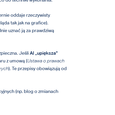
iernie oddaje rzeczywisty
da tak jak na grafice).
nie uznać ją za prawdziwą
zpieczna. Jeśli
AI „upiększa"
waru z umową (
Ustawa o prawach
wych
). Te przepisy obowiązują od
cyjnych (np. blog o zmianach