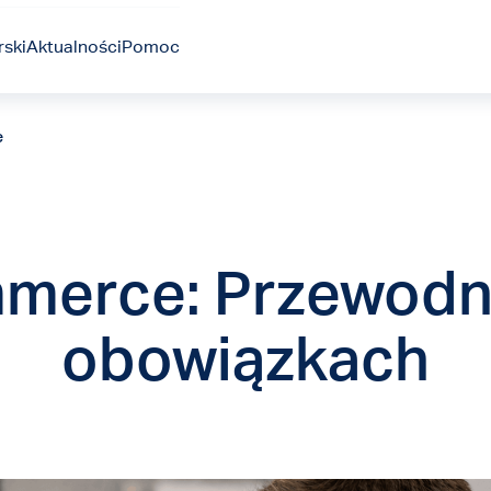
ski
Aktualności
Pomoc
e
mmerce: Przewodn
obowiązkach