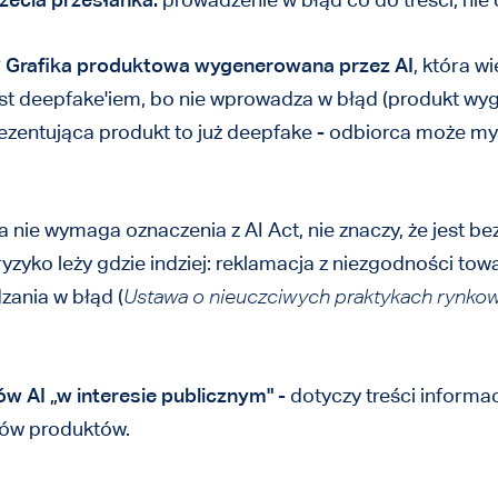
?
Grafika produktowa wygenerowana przez AI
, która w
t deepfake'iem, bo nie wprowadza w błąd (produkt wyglą
zentująca produkt to już deepfake - odbiorca może myl
 nie wymaga oznaczenia z AI Act, nie znaczy, że jest be
 ryzyko leży gdzie indziej: reklamacja z niezgodności to
zania w błąd (
Ustawa o nieuczciwych praktykach rynko
w AI „w interesie publicznym"
- dotyczy treści informa
sów produktów.