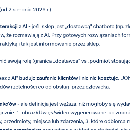
od 2 sierpnia 2026 r.):
erakcji z AI
- jeśli sklep jest „dostawcą" chatbota (np. 
ów, że rozmawiają z AI. Przy gotowych rozwiązaniach f
aktyką i tak jest informowanie przez sklep.
ić swoją rolę (granica „dostawca" vs „podmiot stosujący
sz z AI"
buduje zaufanie klientów i nic nie kosztuje
. UO
ów rzetelności co od obsługi przez człowieka.
fake'ów
- ale definicja jest węższa, niż mogłoby się wy
ącznie: 1. obraz/dźwięk/wideo wygenerowane lub zmanip
, przedmioty, miejsca lub zdarzenia, 3. które odbiorca 
rzecia przesłanka:
prowadzenie w błąd co do treści, nie 