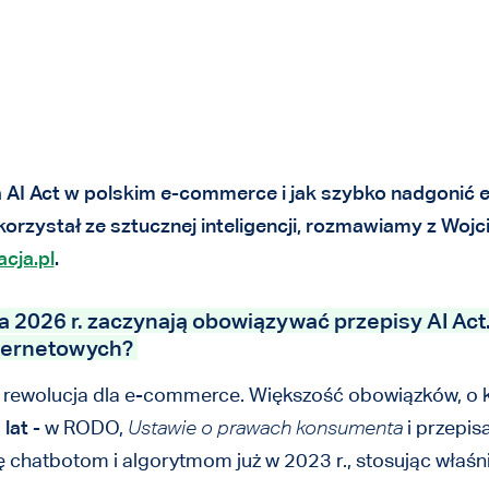
 AI Act w polskim e-commerce i jak szybko nadgonić e
orzystał ze sztucznej inteligencji, rozmawiamy z Wo
cja.pl
.
a 2026 r. zaczynają obowiązywać przepisy AI Act
ternetowych?
e rewolucja dla e-commerce. Większość obowiązków, o 
 lat
- w RODO,
Ustawie o prawach konsumenta
i przepis
chatbotom i algorytmom już w 2023 r., stosując właśnie