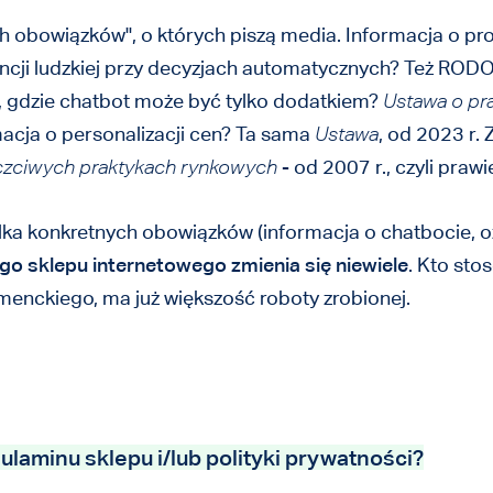
 obowiązków", o których piszą media. Informacja o pr
encji ludzkiej przy decyzjach automatycznych? Też RODO
u, gdzie chatbot może być tylko dodatkiem?
Ustawa o p
macja o personalizacji cen? Ta sama
Ustawa
, od 2023 r.
czciwych praktykach rynkowych
- od 2007 r., czyli praw
lka konkretnych obowiązków (informacja o chatbocie, o
o sklepu internetowego zmienia się niewiele
. Kto sto
nckiego, ma już większość roboty zrobionej.
ulaminu sklepu i/lub polityki prywatności?