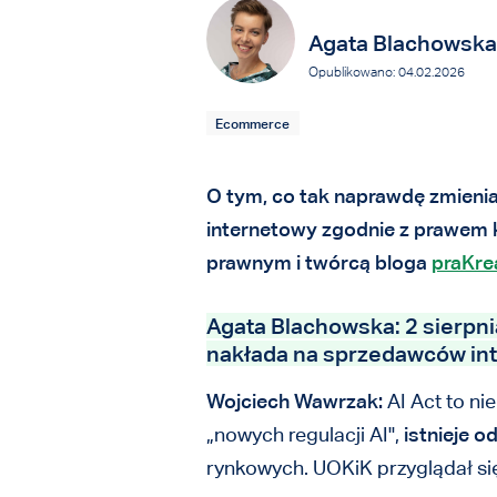
Agata Blachowska
Opublikowano: 04.02.2026
Ecommerce
O tym, co tak naprawdę zmienia
internetowy zgodnie z prawem k
prawnym i twórcą bloga
praKrea
Agata Blachowska: 2 sierpni
nakłada na sprzedawców in
Wojciech Wawrzak:
AI Act to ni
„nowych regulacji AI",
istnieje od
rynkowych. UOKiK przyglądał się 