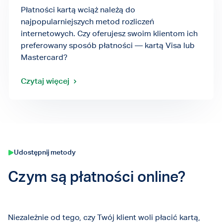
Płatności kartą wciąż należą do
najpopularniejszych metod rozliczeń
internetowych. Czy oferujesz swoim klientom ich
preferowany sposób płatności — kartą Visa lub
Mastercard?
Czytaj więcej
Udostępnij metody
Czym są płatności online?
Niezależnie od tego, czy Twój klient woli płacić kartą,