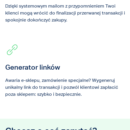
Dzięki systemowym mailom z przypomnieniem Twoi
klienci mogą wrócić do finalizacji przerwanej transakcji i
spokojnie dokończyć zakupy.
Generator linków
Awaria e-sklepu, zamówienie specjalne? Wygeneruj
unikalny link do transakcji i pozwól klientowi zapłacić
poza sklepem: szybko i bezpiecznie.