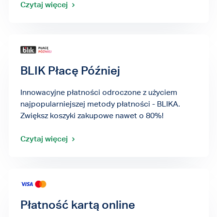
Czytaj więcej
BLIK Płacę Później
Innowacyjne płatności odroczone z użyciem
najpopularniejszej metody płatności - BLIKA.
Zwiększ koszyki zakupowe nawet o 80%!
Czytaj więcej
Płatność kartą online