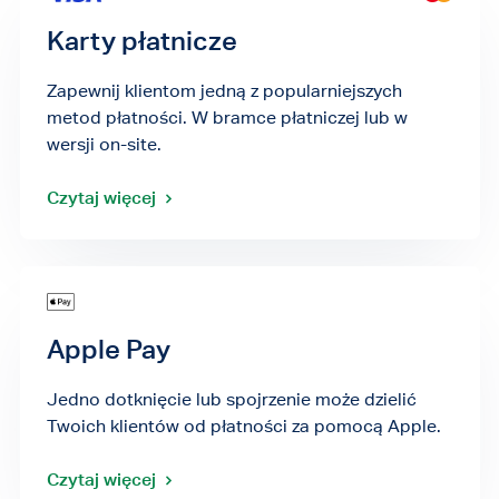
Karty płatnicze
Zapewnij klientom jedną z popularniejszych
metod płatności. W bramce płatniczej lub w
wersji on-site.
Czytaj więcej
Apple Pay
Jedno dotknięcie lub spojrzenie może dzielić
Twoich klientów od płatności za pomocą Apple.
Czytaj więcej