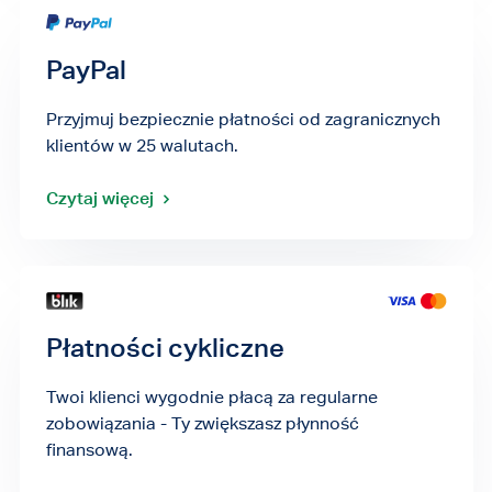
PayPal
Przyjmuj bezpiecznie płatności od zagranicznych
klientów w 25 walutach.
Czytaj więcej
Płatności cykliczne
Twoi klienci wygodnie płacą za regularne
zobowiązania - Ty zwiększasz płynność
finansową.