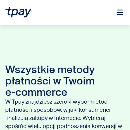
Wszystkie metody
płatności w Twoim
e-commerce
W Tpay znajdziesz szeroki wybór metod
płatności i sposobów, w jaki konsumenci
finalizują zakupy w internecie. Wybieraj
spośród wielu opcji podnoszenia konwersji w