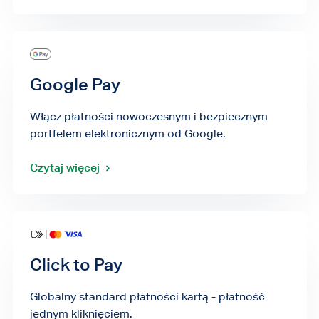
Google Pay
Włącz płatności nowoczesnym i bezpiecznym
portfelem elektronicznym od Google.
Czytaj więcej
Click to Pay
Globalny standard płatności kartą - płatność
jednym kliknięciem.