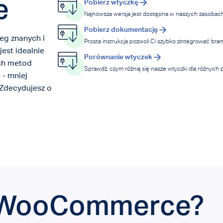
e
Pobierz wtyczkę
Najnowsza wersja jest dostępna w naszych zasobac
Pobierz dokumentację
eg znanych i
Prosta instrukcja pozwoli Ci szybko zintegrować br
jest idealnie
Porównanie wtyczek
ch metod
Sprawdź, czym różnią się nasze wtyczki dla różnyc
 - mniej
 Zdecydujesz o
a WooCommerce?