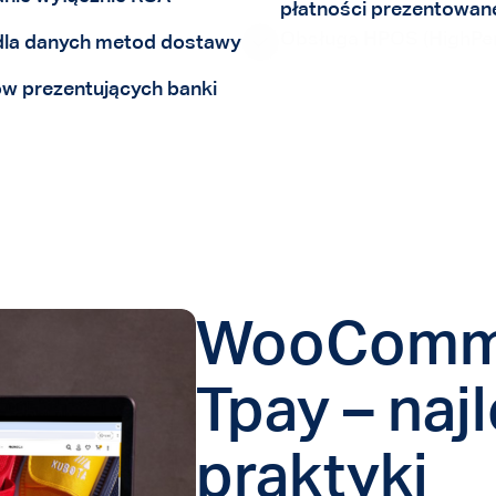
płatności prezentowan
Obsługa HPOS (HighPer
 dla danych metod dostawy
WooCommerce Blocks -
ów prezentujących banki
funkcjonalnościami, w
WooComme
Tpay – naj
praktyki