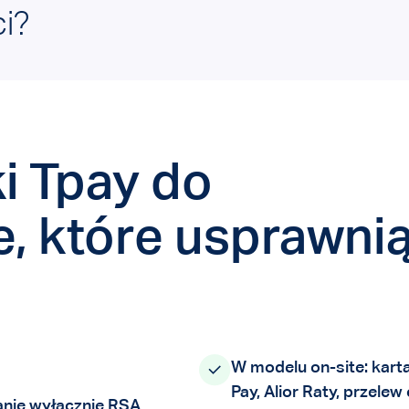
i?
i Tpay do
które usprawnią
W modelu on-site: karta
Pay, Alior Raty, przele
anie wyłącznie RSA