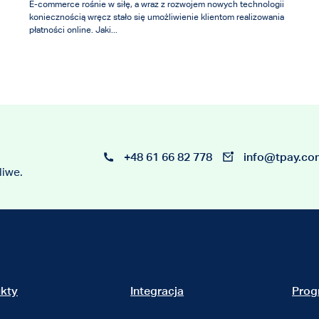
E-commerce rośnie w siłę, a wraz z rozwojem nowych technologii
koniecznością wręcz stało się umożliwienie klientom realizowania
płatności online. Jaki...
+48 61 66 82 778
info@tpay.co
liwe.
kty
Integracja
Prog