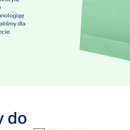
e
hnologiąę
aliśmy dla
cie.
y do