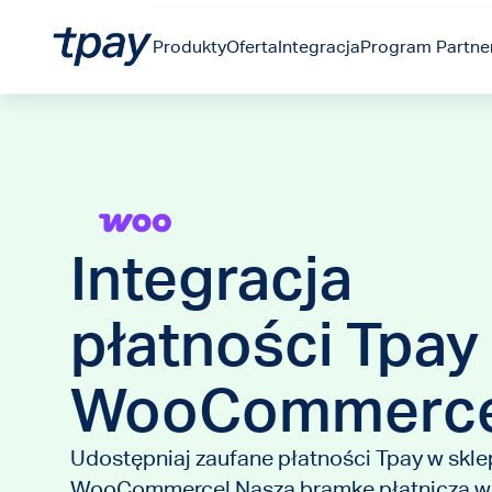
Produkty
Oferta
Integracja
Program Partner
Integracja
płatności Tpay
WooCommerc
Udostępniaj zaufane płatności Tpay w skle
WooCommerce! Naszą bramkę płatniczą w