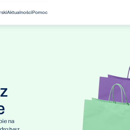
ski
Aktualności
Pomoc
 z
e
pie na
drożysz