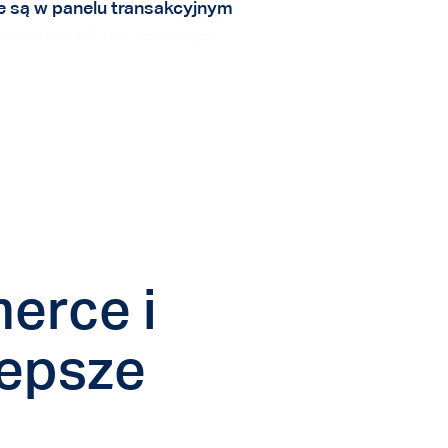
e są w panelu transakcyjnym
formance Order Storage)
 samodzielne zarządzanie
yglądem strony i układem elementów
rce i
lepsze