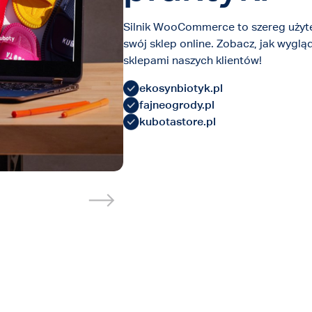
Silnik WooCommerce to szereg użytec
swój sklep online. Zobacz, jak wyglą
sklepami naszych klientów!
ekosynbiotyk.pl
fajneogrody.pl
kubotastore.pl