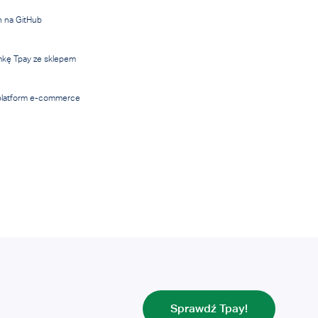
h na GitHub
amkę Tpay ze sklepem
h platform e-commerce
Sprawdź Tpay!