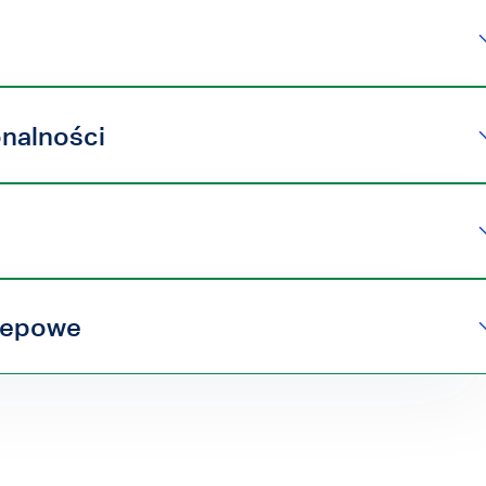
nalności
klepowe