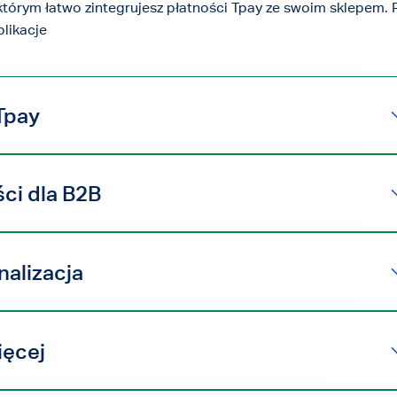
którym łatwo zintegrujesz płatności Tpay ze swoim sklepem. P
likacje
 Tpay
ci dla B2B
alizacja
ięcej