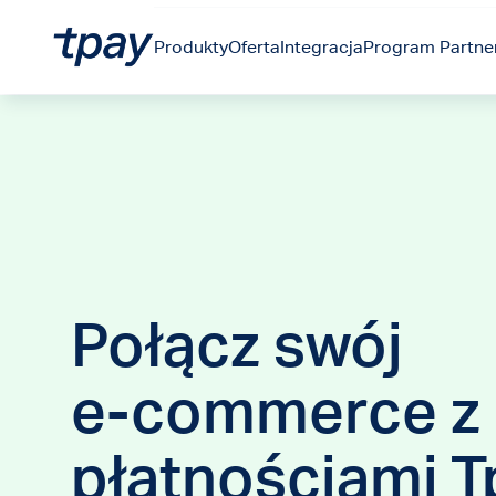
Produkty
Oferta
Integracja
Program Partner
Połącz swój
e-commerce z
płatnościami T