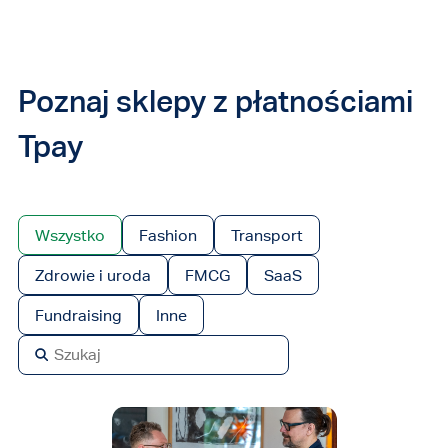
Poznaj sklepy z płatnościami
Tpay
Wszystko
Fashion
Transport
Zdrowie i uroda
FMCG
SaaS
Fundraising
Inne