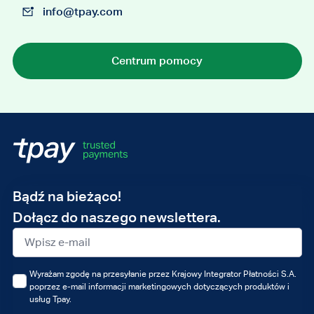
info@tpay.com
Centrum pomocy
Adres
Bądź na bieżąco!
e-
Dołącz do naszego newslettera.
mail
Wyrażam zgodę na przesyłanie przez Krajowy Integrator Płatności S.A.
poprzez e-mail informacji marketingowych dotyczących produktów i
usług Tpay.