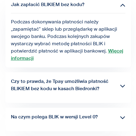
Jak zapłacić BLIKIEM bez kodu?
Podczas dokonywania płatności należy
„zapamiętać” sklep lub przeglądarkę w aplikacji
swojego banku. Podczas kolejnych zakupów
wystarczy wybrać metodę płatności BLIK i
potwierdzić płatność w aplikacji bankowej.
Więcej
informacji
Czy to prawda, że Tpay umożliwia płatność
BLIKIEM bez kodu w kasach Biedronki?
Tak, z tego rodzaju płatności mogą skorzystać
klienci Biedronki mający konto w aplikacji “Moja
Biedronka” i płacący BLIKIEM . Rozwiązanie
Na czym polega BLIK w wersji Level 0?
dostępne jest w kasach tradycyjnych i
To płatność on-site - klient wpisuje kod BLIK na
samoobsługowych.
Dowiedz się więcej