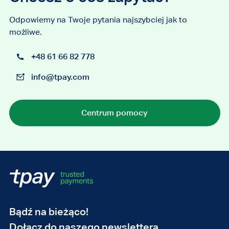
Odpowiemy na Twoje pytania najszybciej jak to
możliwe.
+48 61 66 82 778
info@tpay.com
Centrum pomocy
Adres
Bądź na bieżąco!
e-
Dołącz do naszego newslettera.