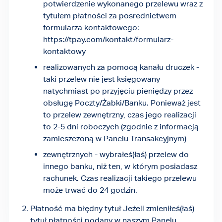
potwierdzenie wykonanego przelewu wraz z
tytułem płatności za posrednictwem
formularza kontaktowego:
https://tpay.com/kontakt/formularz-
kontaktowy
realizowanych za pomocą kanału druczek -
taki przelew nie jest księgowany
natychmiast po przyjęciu pieniędzy przez
obsługę Poczty/Żabki/Banku. Ponieważ jest
to przelew zewnętrzny, czas jego realizacji
to 2-5 dni roboczych (zgodnie z informacją
zamieszczoną w Panelu Transakcyjnym)
zewnętrznych - wybrałeś(łaś) przelew do
innego banku, niż ten, w którym posiadasz
rachunek. Czas realizacji takiego przelewu
może trwać do 24 godzin.
Płatność ma błędny tytuł Jeżeli zmieniłeś(łaś)
tytuł płatności podany w naszym Panelu