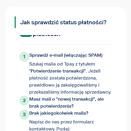
Jak sprawdzić status płatności?
Jak sprawdzić status
płatności?
Sprawdź e-mail (włączając SPAM)
1
Szukaj maila od Tpay z tytułem
Gdzie znajdę numer
"
Potwierdzenie transakcji"
. Jeżeli
transakcji?
płatność została potwierdzona,
prawidłowo ją zaksięgowaliśmy i
przekazaliśmy informację sprzedawcy.
Tpay czy sprzedawca - z kim
Masz mail o "nowej transakcji", ale
mam się kontaktować?
Numer transakcji pojawia się w trzech
2
brak potwierdzenia?
miejscach:
Brak jakiegokolwiek maila?
3
Na ostatnim ekranie płatności
Tpay obsługuje
płatność.
Sprzedawca
Napisz do nas przez formularz
(podsumowanie)
obsługuje
zamówienie,
produkt, dostawę i
kontaktowy. Podaj: