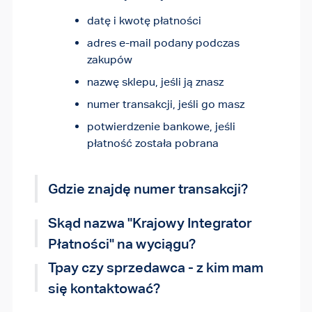
zwroty. Sprawdź czas wysyłki w
Skąd nazwa "Krajowy
datę i kwotę płatności
W mailu od Tpay: "Nowa transakcja
regulaminie sklepu.
Integrator Płatności" na
płatnicza" i/lub "Potwierdzenie
adres e-mail podany podczas
wyciągu?
transakcji"
zakupów
Kontakt z Tpay
nazwę sklepu, jeśli ją znasz
Na wyciągu z banku – pole Tytuł
Status transakcji
Tpay to marka należąca do
Krajowego
numer transakcji, jeśli go masz
przelewu, nazwa odbiorcy: Krajowy
Płatność przerwana / błąd
Integratora Płatności S.A.
Dlatego na
Integrator Płatności
potwierdzenie bankowe, jeśli
Brak potwierdzenia
historii rachunku lub potwierdzeniu
płatność została pobrana
Nieznana płatność KIP/Tpay
przelewu pojawia się pełna nazwa firmy
Ten numer przyda się do reklamacji
zamiast nazwy Tpay.
lub kontaktu z biurem obsługi
Gdzie znajdę numer transakcji?
klienta.
Kontakt ze sprzedawcą
Skąd nazwa "Krajowy Integrator
Nie dotarł towar
Chcę zwrot pieniędzy
Płatności" na wyciągu?
Reklamacja towaru
Tpay czy sprzedawca - z kim mam
Anulowanie zamówienia
się kontaktować?