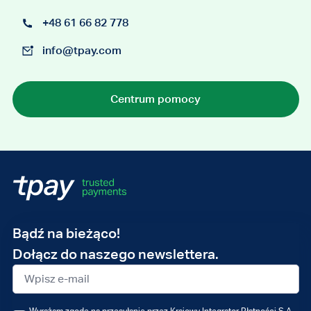
+48 61 66 82 778
info@tpay.com
Centrum pomocy
Adres
Bądź na bieżąco!
e-
Dołącz do naszego newslettera.
mail
Wyrażam zgodę na przesyłanie przez Krajowy Integrator Płatności S.A.