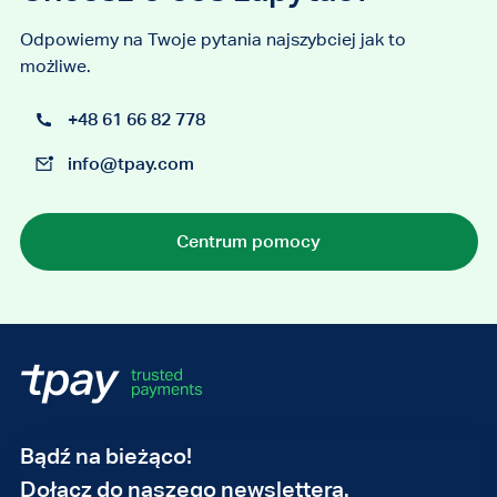
Odpowiemy na Twoje pytania najszybciej jak to
możliwe.
+48 61 66 82 778
info@tpay.com
Centrum pomocy
Adres
Bądź na bieżąco!
e-
Dołącz do naszego newslettera.