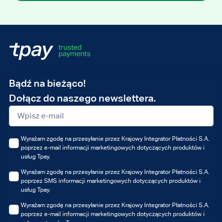
Adres
Bądź na bieżąco!
e-
Dołącz do naszego newslettera.
mail
Wyrażam zgodę na przesyłanie przez Krajowy Integrator Płatności S.A.
poprzez e-mail informacji marketingowych dotyczących produktów i
usług Tpay.
Wyrażam zgodę na przesyłanie przez Krajowy Integrator Płatności S.A.
poprzez SMS informacji marketingowych dotyczących produktów i
usług Tpay.
Wyrażam zgodę na przesyłanie przez Krajowy Integrator Płatności S.A.
poprzez e-mail informacji marketingowych dotyczących produktów i