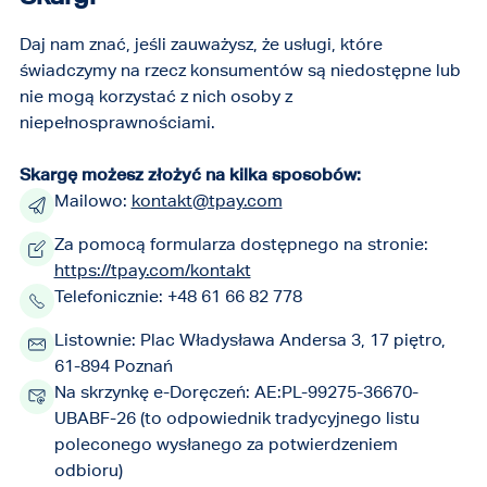
podstronie jesteś (3.2.1-3.2.6 WCAG).
Daj nam znać, jeśli zauważysz, że usługi, które
Formularze pomagają w razie błędu - pokazują,
świadczymy na rzecz konsumentów są niedostępne lub
co trzeba poprawić i wspierają funkcję
nie mogą korzystać z nich osoby z
autouzupełniania, żeby szybciej je wypełnić
niepełnosprawnościami.
(3.3.1-3.3.8 WCAG).
Jak dbamy o to, by nasz support poprawnie
Skargę możesz złożyć na kilka sposobów:
działał (Kompatybilność)
Mailowo:
kontakt@tpay.com
Strona jest zbudowana na poprawnym i
Za pomocą formularza dostępnego na stronie:
uporządkowanym kodzie HTML, co ułatwia jej
https://tpay.com/kontakt
obsługę w różnych przeglądarkach i
Telefonicznie: +48 61 66 82 778
urządzeniach, także z użyciem czytników ekranu
(4.1.1 WCAG).
Listownie: Plac Władysława Andersa 3, 17 piętro,
61-894 Poznań
Dokumenty PDF można łatwo przekształcić do
Na skrzynkę e-Doręczeń: AE:PL-99275-36670-
innych dostępnych formatów, takich jak HTML
UBABF-26 (to odpowiednik tradycyjnego listu
czy wersje do czytania przez osoby niewidome.
poleconego wysłanego za potwierdzeniem
odbioru)