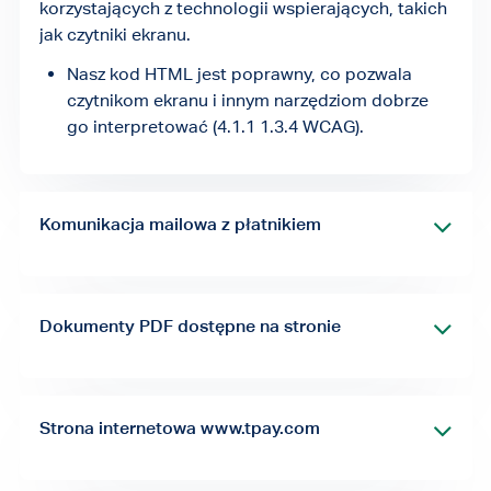
korzystających z technologii wspierających, takich
jak czytniki ekranu.
Nasz kod HTML jest poprawny, co pozwala
czytnikom ekranu i innym narzędziom dobrze
go interpretować (4.1.1 1.3.4 WCAG).
Komunikacja mailowa z płatnikiem
Jak dbamy o komunikację mailową z płatnikami
(Postrzegalność)
Naszym celem jest to, aby każdy mógł bez
Dokumenty PDF dostępne na stronie
problemu przeczytać, zrozumieć i obsłużyć
Zależy nam, żeby nasze dokumenty, takie jak
wiadomość od Tpay - niezależnie od swoich
regulaminy czy informacje o płatnościach, były
potrzeb czy sposobu korzystania z poczty.
czytelne i dostępne dla każdego.
Strona internetowa www.tpay.com
Nasze wiadomości mailowe nie zawierają
Jak dbamy o jakość dokumentów PDF
elementów, które migają - są bezpieczne dla
Jak dbamy o czytelność i widoczność treści
(Postrzegalność)