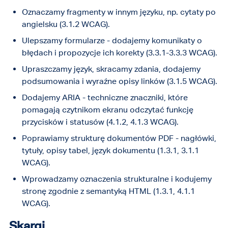
się nagle sama, np. nie przechodzi do
łatwiej je dostosować do różnych potrzeb
Oznaczamy fragmenty w innym języku, np. cytaty po
Język strony jest prawidłowo ustawiony, co
kolejnego kroku bez Twojej zgody (3.2.2
użytkowników.
angielsku (3.1.2 WCAG).
pomaga czytnikom ekranu (3.1.1 WCAG).
WCAG).
Treści w naszych dokumentach zazwyczaj są
Ulepszamy formularze - dodajemy komunikaty o
Menu i pomoc są spójne i łatwe w obsłudze
Proste gesty na telefonie, jak kliknięcie zamiast
uporządkowane i logicznie zorganizowane - to
błędach i propozycje ich korekty (3.3.1-3.3.3 WCAG).
(3.2.3, 3.2.6 WCAG)
przeciągania, działają sprawnie. W razie
dobra podstawa do dalszych usprawnień
Upraszczamy język, skracamy zdania, dodajemy
pomyłki można łatwo cofnąć akcję (2.5.1-2.5.2
Jak dbamy o to, by nasza strona wszędzie
podsumowania i wyraźne opisy linków (3.1.5 WCAG).
WCAG).
poprawnie działała (Kompatybilność)
Dodajemy ARIA - techniczne znaczniki, które
Co robimy, by nasz support był pomocny
Nasza strona działa stabilnie i ma poprawnie
pomagają czytnikom ekranu odczytać funkcję
(Zrozumiałość)
napisany kod - to ważne, by dobrze
przycisków i statusów (4.1.2, 4.1.3 WCAG).
współpracowała z różnymi przeglądarkami i
Nasz support ma ustawiony poprawny język,
Poprawiamy strukturę dokumentów PDF - nagłówki,
technologiami wspomagającymi (4.1.1).
dzięki czemu czytniki ekranu wiedzą, jak
tytuły, opisy tabel, język dokumentu (1.3.1, 3.1.1
poprawnie przeczytać treść, np. po polsku, a
Część naszych dokumentów PDF można łatwo
WCAG).
nie w innym języku (3.1.1 WCAG).
przekształcić wersje alternatywne.
Wprowadzamy oznaczenia strukturalne i kodujemy
Wszystkie elementy naszej strony z supportem
stronę zgodnie z semantyką HTML (1.3.1, 4.1.1
działają przewidywalnie - nie zaskoczą Cię
WCAG).
nagłą zmianą zachowania, a układ strony jest
spójny niezależnie od tego, na której
Skargi