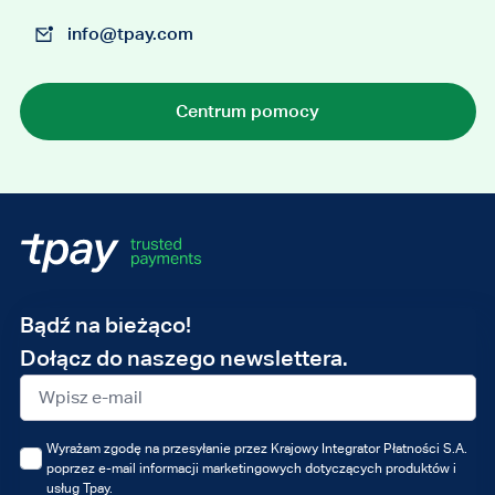
info@tpay.com
Centrum pomocy
Adres
Bądź na bieżąco!
e-
Dołącz do naszego newslettera.
mail
Wyrażam zgodę na przesyłanie przez Krajowy Integrator Płatności S.A.
poprzez e-mail informacji marketingowych dotyczących produktów i
usług Tpay.