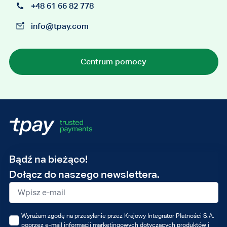
+48 61 66 82 778
info@tpay.com
Centrum pomocy
Adres
Bądź na bieżąco!
e-
Dołącz do naszego newslettera.
mail
Wyrażam zgodę na przesyłanie przez Krajowy Integrator Płatności S.A.
poprzez e-mail informacji marketingowych dotyczących produktów i