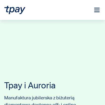
Tpay i Auroria
Manufaktura jubilerska z biżuterią
diamentową dostępną off- i online