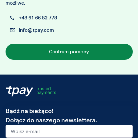
możliwe.
+48 61 66 82 778
info@tpay.com
Centrum pomocy
Adres
Bądź na bieżąco!
e-
Dołącz do naszego newslettera.
mail