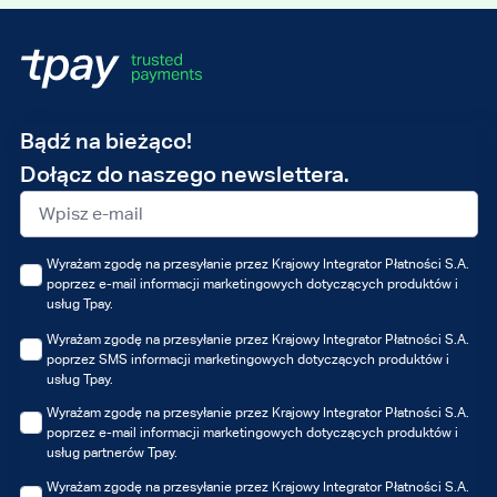
Adres
Bądź na bieżąco!
e-
Dołącz do naszego newslettera.
mail
Wyrażam zgodę na przesyłanie przez Krajowy Integrator Płatności S.A.
poprzez e-mail informacji marketingowych dotyczących produktów i
usług Tpay.
Wyrażam zgodę na przesyłanie przez Krajowy Integrator Płatności S.A.
poprzez SMS informacji marketingowych dotyczących produktów i
usług Tpay.
Wyrażam zgodę na przesyłanie przez Krajowy Integrator Płatności S.A.
poprzez e-mail informacji marketingowych dotyczących produktów i
usług partnerów Tpay.
Wyrażam zgodę na przesyłanie przez Krajowy Integrator Płatności S.A.