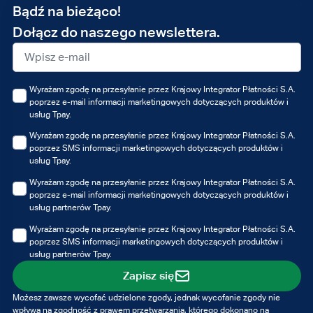
Adres
Bądź na bieżąco!
e-
Dołącz do naszego newslettera.
mail
Wyrażam zgodę na przesyłanie przez Krajowy Integrator Płatności S.A.
poprzez e-mail informacji marketingowych dotyczących produktów i
usług Tpay.
Wyrażam zgodę na przesyłanie przez Krajowy Integrator Płatności S.A.
poprzez SMS informacji marketingowych dotyczących produktów i
usług Tpay.
Wyrażam zgodę na przesyłanie przez Krajowy Integrator Płatności S.A.
poprzez e-mail informacji marketingowych dotyczących produktów i
usług partnerów Tpay.
Wyrażam zgodę na przesyłanie przez Krajowy Integrator Płatności S.A.
poprzez SMS informacji marketingowych dotyczących produktów i
usług partnerów Tpay.
Zapisz się
Możesz zawsze wycofać udzielone zgody, jednak wycofanie zgody nie
wpływa na zgodność z prawem przetwarzania, którego dokonano na