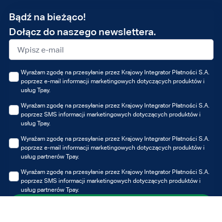
Adres
Bądź na bieżąco!
e-
Dołącz do naszego newslettera.
mail
Wyrażam zgodę na przesyłanie przez Krajowy Integrator Płatności S.A.
poprzez e-mail informacji marketingowych dotyczących produktów i
usług Tpay.
Wyrażam zgodę na przesyłanie przez Krajowy Integrator Płatności S.A.
poprzez SMS informacji marketingowych dotyczących produktów i
usług Tpay.
Wyrażam zgodę na przesyłanie przez Krajowy Integrator Płatności S.A.
poprzez e-mail informacji marketingowych dotyczących produktów i
usług partnerów Tpay.
Wyrażam zgodę na przesyłanie przez Krajowy Integrator Płatności S.A.
poprzez SMS informacji marketingowych dotyczących produktów i
usług partnerów Tpay.
Zapisz się
Możesz zawsze wycofać udzielone zgody, jednak wycofanie zgody nie