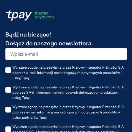
Adres
Bądź na bieżąco!
e-
Dołącz do naszego newslettera.
mail
Wyrażam zgodę na przesyłanie przez Krajowy Integrator Płatności S.A.
poprzez e-mail informacji marketingowych dotyczących produktów i
usług Tpay.
Wyrażam zgodę na przesyłanie przez Krajowy Integrator Płatności S.A.
poprzez SMS informacji marketingowych dotyczących produktów i
usług Tpay.
Wyrażam zgodę na przesyłanie przez Krajowy Integrator Płatności S.A.
poprzez e-mail informacji marketingowych dotyczących produktów i
usług partnerów Tpay.
Wyrażam zgodę na przesyłanie przez Krajowy Integrator Płatności S.A.
poprzez SMS informacji marketingowych dotyczących produktów i