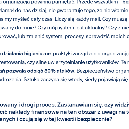
żda organizacja powinna pamiętać. Przede wszystkim -
be
ie włamał do nas dzisiaj, nie gwarantuje tego, że nie włami
my myśleć cały czas. Liczy się każdy mail. Czy muszę k
rowany do mnie? Czy mój system jest aktualny? Czy zmie
urować, lub zmienić system, procesy, sprawdzić moich
działania higieniczne
: praktyki zarządzania organizacją
stowania, czy silne uwierzytelnianie użytkowników. Te 
łań pozwala odciąć 80% ataków
. Bezpieczeństwo organiz
wdrożenia. Sztuka zaczyna się wtedy, kiedy pojawiają si
owany i drogi proces. Zastanawiam się, czy widzi
ić nakłady finansowe na ten obszar z uwagi na to,
anych i czują się w tej kwestii bezpiecznie?