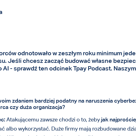
a
orców odnotowało w zeszłym roku minimum jeden
u. Jeśli chcesz zacząć budować własne bezpiecz
ło AI - sprawdź ten odcinek Tpay Podcast. Naszym
 Twoim zdaniem bardziej podatny na naruszenia cyberb
orca czy duża organizacja?
ec:
Atakującemu zawsze chodzi o to, żeby
jak najprościej
ać albo wykorzystać. Duże firmy mają rozbudowane dzia