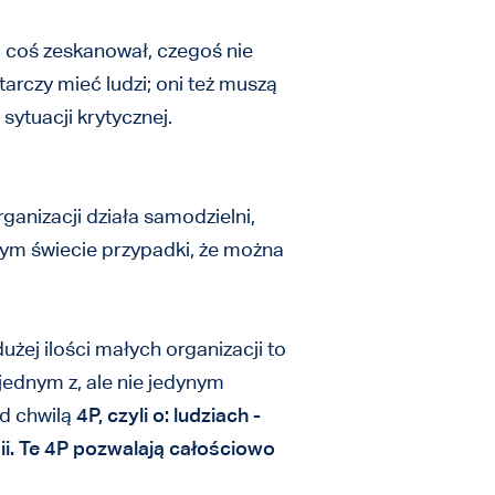
ał, coś zeskanował, czegoś nie
tarczy mieć ludzi; oni też muszą
sytuacji krytycznej.
rganizacji działa samodzielni,
łym świecie przypadki, że można
żej ilości małych organizacji to
 jednym z, ale nie jedynym
d chwilą
4P, czyli o: ludziach -
gii. Te 4P pozwalają całościowo