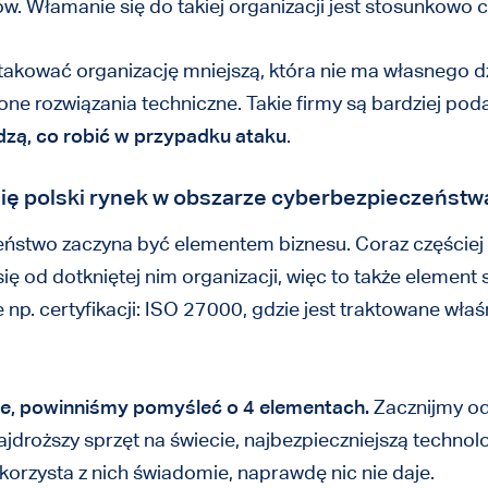
ów. Włamanie się do takiej organizacji jest stosunkowo ci
takować organizację mniejszą, która nie ma własnego dz
one rozwiązania techniczne. Takie firmy są bardziej po
dzą, co robić w przypadku ataku
.
 się polski rynek w obszarze cyberbezpieczeństw
eństwo zaczyna być elementem biznesu. Coraz częściej 
 od dotkniętej nim organizacji, więc to także element s
 np. certyfikacji: ISO 27000, gdzie jest traktowane wła
e, powinniśmy pomyśleć o 4 elementach.
Zacznijmy od
roższy sprzęt na świecie, najbezpieczniejszą technolog
 korzysta z nich świadomie, naprawdę nic nie daje.