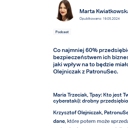
Marta Kwiatkowsk
Opublikowano: 19.05.2024
Podcast
Co najmniej 60% przedsiębi
bezpieczeństwem ich biznes
jaki wpływ na to będzie mia
Olejniczak z PatronuSec.
Maria Trzeciak, Tpay: Kto jest
cyberataki): drobny przedsiębi
Krzysztof Olejniczak, PatronuS
dane
, które potem może sprzed