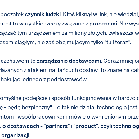
 początek
czynnik ludzki
. Ktoś kliknął w link, nie wiedzi
ement to wszystkie rzeczy związane z
procesami
. Nie wys
rządzać tym urządzeniem za miliony złotych, zwłaszcza w 
esem ciągłym, nie zaś obejmującym tylko "tu i teraz".
ieczeństwem to
zarządzanie dostawcami
. Coraz mniej o
wiązanych z atakiem na łańcuch dostaw. To znane na ca
i, hakując jednego z poddostawców.
Domyślne podejście i sposób funkcjonowania w bardzo du
ę - będę bezpieczny". To tak nie działa; technologia jest
ientom i współpracownikom mówię o wymienionym prze
 o dostawcach - "partners" i "product", czyli technolo
organizacji
.