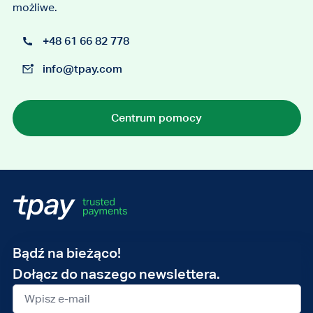
możliwe.
+48 61 66 82 778
info@tpay.com
Centrum pomocy
Adres
Bądź na bieżąco!
e-
Dołącz do naszego newslettera.
mail