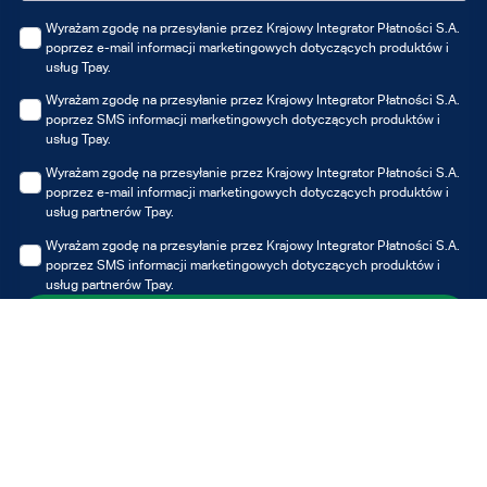
Wyrażam zgodę na przesyłanie przez Krajowy Integrator Płatności S.A.
poprzez e-mail informacji marketingowych dotyczących produktów i
usług Tpay.
Wyrażam zgodę na przesyłanie przez Krajowy Integrator Płatności S.A.
poprzez SMS informacji marketingowych dotyczących produktów i
usług Tpay.
Wyrażam zgodę na przesyłanie przez Krajowy Integrator Płatności S.A.
poprzez e-mail informacji marketingowych dotyczących produktów i
usług partnerów Tpay.
Wyrażam zgodę na przesyłanie przez Krajowy Integrator Płatności S.A.
poprzez SMS informacji marketingowych dotyczących produktów i
usług partnerów Tpay.
Zapisz się
Możesz zawsze wycofać udzielone zgody, jednak wycofanie zgody nie
wpływa na zgodność z prawem przetwarzania, którego dokonano na
podstawie zgody przed jej wycofaniem.
Administratorem Twoich danych osobowych jest Krajowy Integrator
Płatności S.A. z siedzibą w Poznaniu. Dane przetwarzane są w celu
otrzymywania informacji marketingowych i/lub ofert Tpay i/lub partnerów,
w szczególności newslettera. Z pełną treścią klauzuli informacyjnej