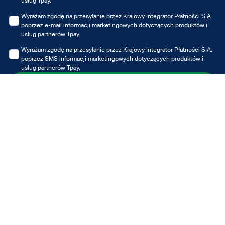
usług Tpay.
Wyrażam zgodę na przesyłanie przez Krajowy Integrator Płatności S.A.
poprzez e-mail informacji marketingowych dotyczących produktów i
usług partnerów Tpay.
Wyrażam zgodę na przesyłanie przez Krajowy Integrator Płatności S.A.
poprzez SMS informacji marketingowych dotyczących produktów i
usług partnerów Tpay.
Zapisz się
Możesz zawsze wycofać udzielone zgody, jednak wycofanie zgody nie
wpływa na zgodność z prawem przetwarzania, którego dokonano na
podstawie zgody przed jej wycofaniem.
Administratorem Twoich danych osobowych jest Krajowy Integrator
Płatności S.A. z siedzibą w Poznaniu. Dane przetwarzane są w celu
otrzymywania informacji marketingowych i/lub ofert Tpay i/lub partnerów,
w szczególności newslettera. Z pełną treścią klauzuli informacyjnej
możesz zapoznać się tutaj
Polityce prywatności.