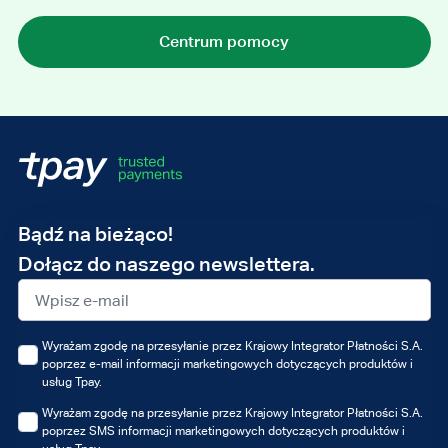
Centrum pomocy
Adres
Bądź na bieżąco!
e-
Dołącz do naszego newslettera.
mail
Wyrażam zgodę na przesyłanie przez Krajowy Integrator Płatności S.A.
poprzez e-mail informacji marketingowych dotyczących produktów i
usług Tpay.
Wyrażam zgodę na przesyłanie przez Krajowy Integrator Płatności S.A.
poprzez SMS informacji marketingowych dotyczących produktów i