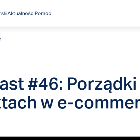
ski
Aktualności
Pomoc
e
st #46: Porządki
tach w e-comme