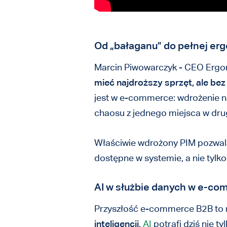
Od „bałaganu” do pełnej er
Marcin Piwowarczyk - CEO Ergo
mieć najdroższy sprzęt, ale bez
jest w e-commerce: wdrożenie nar
chaosu z jednego miejsca w dru
Właściwie wdrożony PIM pozwa
dostępne w systemie, a nie tyl
AI w służbie danych w e-c
Przyszłość e-commerce B2B to nie
inteligencji
.
AI
potrafi dziś nie t