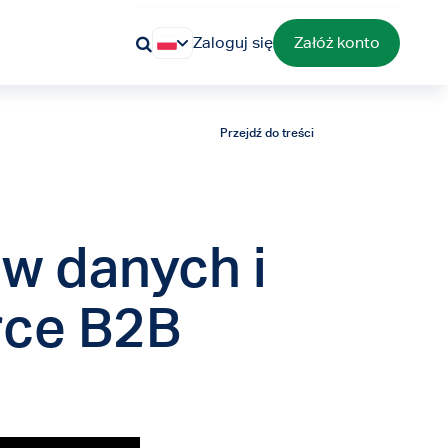
Zaloguj się
Załóż konto
Przejdź do treści
 w danych i
rce B2B