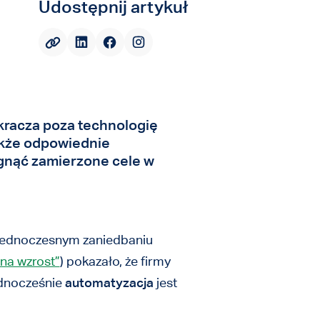
Udostępnij artykuł
kracza poza technologię
także odpowiednie
gnąć zamierzone cele w
 jednoczesnym zaniedbaniu
na wzrost”
) pokazało, że firmy
dnocześnie
automatyzacja
jest