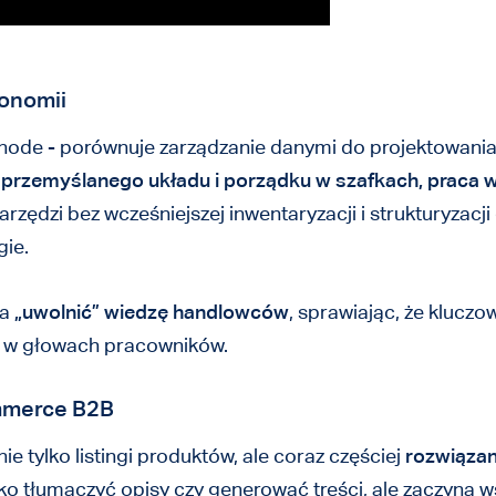
gonomii
node - porównuje zarządzanie danymi do projektowani
 przemyślanego układu i porządku w szafkach, praca w 
zędzi bez wcześniejszej inwentaryzacji i strukturyzacj
gie.
la
„uwolnić” wiedzę handlowców
, sprawiając, że kluczo
ko w głowach pracowników.
ommerce B2B
 tylko listingi produktów, ale coraz częściej
rozwiązan
ylko tłumaczyć opisy czy generować treści, ale zaczyna w