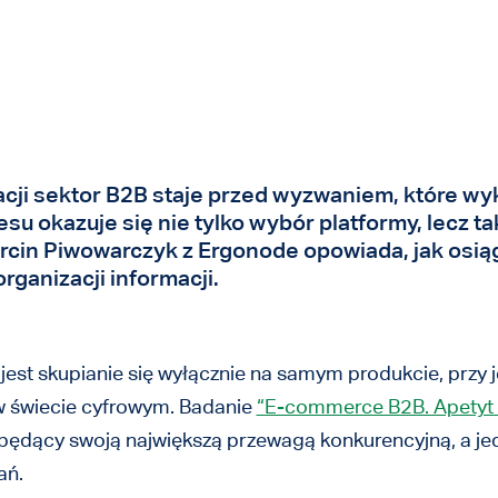
cji sektor B2B staje przed wyzwaniem, które wy
su okazuje się nie tylko wybór platformy, lecz 
cin Piwowarczyk z Ergonode opowiada, jak osią
rganizacji informacji.
est skupianie się wyłącznie na samym produkcie, przy
 w świecie cyfrowym. Badanie
“E-commerce B2B. Apetyt 
będący swoją największą przewagą konkurencyjną, a je
ań.