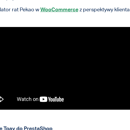
lator rat Pekao w
WooCommerce
z perspektywy klienta
e Tpay do PrestaShop