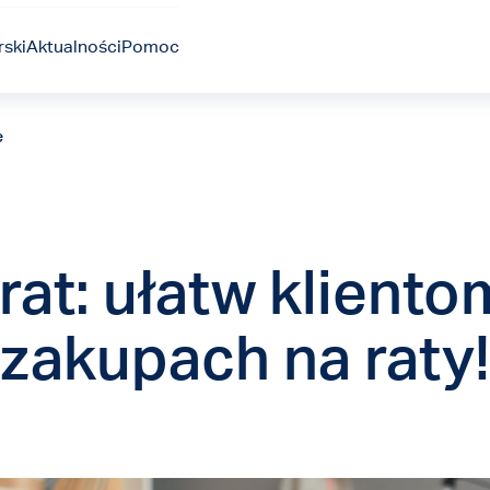
ski
Aktualności
Pomoc
e
rat: ułatw kliento
zakupach na raty!