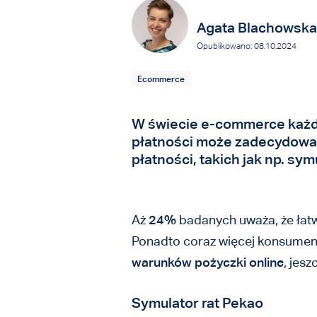
Agata Blachowska
Opublikowano: 08.10.2024
Ecommerce
W świecie e-commerce każdy
płatności może zadecydować
płatności, takich jak np. symu
Aż
24%
badanych uważa, że łatw
Ponadto coraz więcej konsumen
warunków pożyczki online
, jesz
Symulator rat Pekao