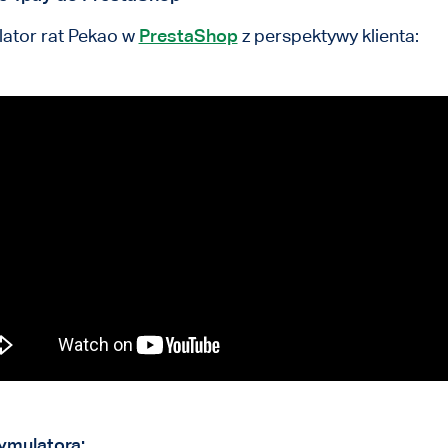
lator rat Pekao w
PrestaShop
z perspektywy klienta:
ymulatora: