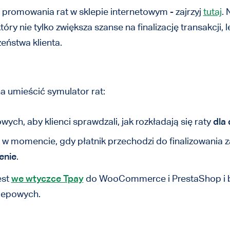
promowania rat w sklepie internetowym - zajrzyj
tutaj
.
który nie tylko zwiększa szanse na finalizację transakcji,
eństwa klienta.
a umieścić symulator rat:
ych, aby klienci sprawdzali, jak rozkładają się raty
dla
li w momencie, gdy płatnik przechodzi do finalizowania
enie
.
est
we wtyczce Tpay
do WooCommerce i PrestaShop i 
lepowych.