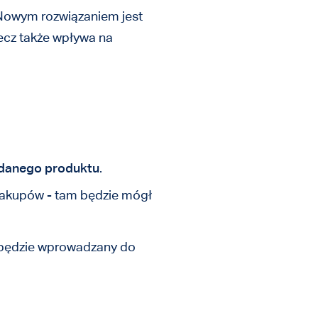
 Nowym rozwiązaniem jest
 lecz także wpływa na
 danego produktu
.
 zakupów - tam będzie mógł
będzie wprowadzany do