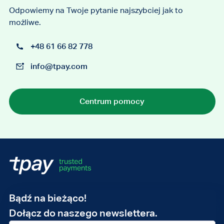
Odpowiemy na Twoje pytanie najszybciej jak to
możliwe.
+48 61 66 82 778
info@tpay.com
Centrum pomocy
Adres
Bądź na bieżąco!
e-
Dołącz do naszego newslettera.
mail