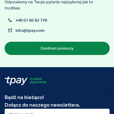
Odpowiemy na Twoje pytanie najszybciej jak to
możliwe.
+48 61 66 82 778
info@tpay.com
Centrum pomocy
Adres
Bądź na bieżąco!
e-
Dołącz do naszego newslettera.
mail