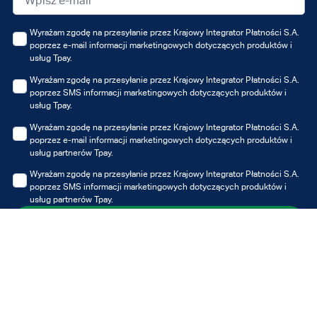
Wyrażam zgodę na przesyłanie przez Krajowy Integrator Płatności S.A.
poprzez e-mail informacji marketingowych dotyczących produktów i
usług Tpay.
Wyrażam zgodę na przesyłanie przez Krajowy Integrator Płatności S.A.
poprzez SMS informacji marketingowych dotyczących produktów i
usług Tpay.
Wyrażam zgodę na przesyłanie przez Krajowy Integrator Płatności S.A.
poprzez e-mail informacji marketingowych dotyczących produktów i
usług partnerów Tpay.
Wyrażam zgodę na przesyłanie przez Krajowy Integrator Płatności S.A.
poprzez SMS informacji marketingowych dotyczących produktów i
usług partnerów Tpay.
Zapisz się
Możesz zawsze wycofać udzielone zgody, jednak wycofanie zgody nie
wpływa na zgodność z prawem przetwarzania, którego dokonano na
podstawie zgody przed jej wycofaniem.
Administratorem Twoich danych osobowych jest Krajowy Integrator
Płatności S.A. z siedzibą w Poznaniu. Dane przetwarzane są w celu
otrzymywania informacji marketingowych i/lub ofert Tpay i/lub partnerów,