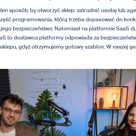
eden sposób, by otworzyć sklep: zatrudnić osobę lub agen
 część programowania, którą trzeba dopasować do kon
 jego bezpieczeństwo. Natomiast na platformie SaaS duża
aaS to dostawca platformy odpowiada za bezpieczeństw
pu, gdyż otrzymujemy gotowy szablon. W naszej gestii 