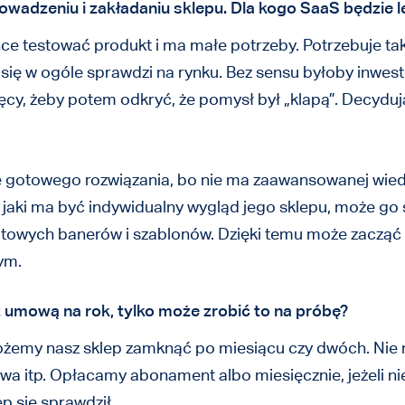
rowadzeniu i zakładaniu sklepu. Dla kogo SaaS będzie 
e testować produkt i ma małe potrzeby. Potrzebuje takie
 się w ogóle sprawdzi na rynku. Bez sensu byłoby inwest
sięcy, żeby potem odkryć, że pomysł był „klapą”. Decydu
je gotowego rozwiązania, bo nie ma zaawansowanej wiedz
ce, jaki ma być indywidualny wygląd jego sklepu, może g
otowych banerów i szablonów. Dzięki temu może zacząć 
nym.
z umową na rok, tylko może zrobić to na próbę?
emy nasz sklep zamknąć po miesiącu czy dwóch. Nie m
 itp. Opłacamy abonament albo miesięcznie, jeżeli ni
ep się sprawdził.