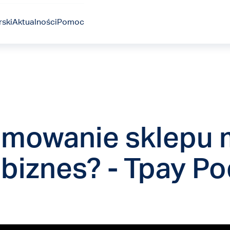
ski
Aktualności
Pomoc
amowanie sklepu
biznes? - Tpay P