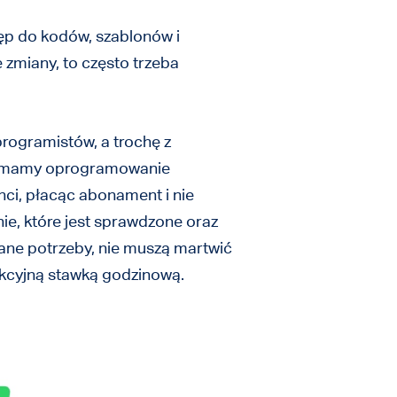
ęp do kodów, szablonów i
zmiany, to często trzeba
programistów, a trochę z
 że mamy oprogramowanie
nci, płacąc abonament i nie
, które jest sprawdzone oraz
ane potrzeby, nie muszą martwić
akcyjną stawką godzinową.