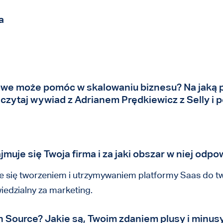
a
we może pomóc w skalowaniu biznesu? Na jaką p
zytaj wywiad z Adrianem Prędkiewicz z Selly i p
uje się Twoja firma i za jaki obszar w niej odp
je się tworzeniem i utrzymywaniem platformy Saas do t
edzialny za marketing.
 Source? Jakie są, Twoim zdaniem plusy i minus