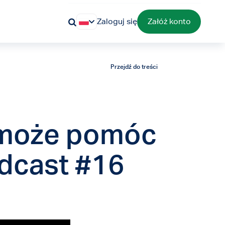
Zaloguj się
Załóż konto
Przejdź do treści
 może pomóc
odcast #16