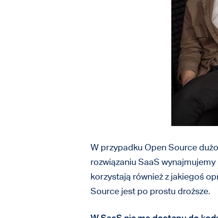
W przypadku Open Source dużo o
rozwiązaniu SaaS wynajmujemy o
korzystają również z jakiegoś op
Source jest po prostu droższe.
W SaaS nie ma dostępu do kodu