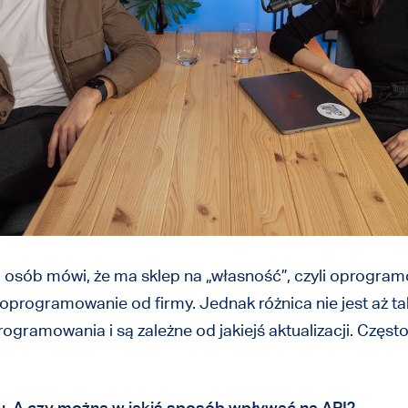
sób mówi, że ma sklep na „własność”, czyli oprogramo
programowanie od firmy. Jednak różnica nie jest aż t
rogramowania i są zależne od jakiejś aktualizacji. Czę
. A czy można w jakiś sposób wpływać na API?