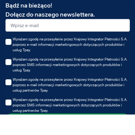
Adres
Bądź na bieżąco!
e-
Dołącz do naszego newslettera.
mail
Wyrażam zgodę na przesyłanie przez Krajowy Integrator Płatności S.A.
poprzez e-mail informacji marketingowych dotyczących produktów i
usług Tpay.
Wyrażam zgodę na przesyłanie przez Krajowy Integrator Płatności S.A.
poprzez SMS informacji marketingowych dotyczących produktów i
usług Tpay.
Wyrażam zgodę na przesyłanie przez Krajowy Integrator Płatności S.A.
poprzez e-mail informacji marketingowych dotyczących produktów i
usług partnerów Tpay.
Wyrażam zgodę na przesyłanie przez Krajowy Integrator Płatności S.A.
poprzez SMS informacji marketingowych dotyczących produktów i
usług partnerów Tpay.
Zapisz się
Możesz zawsze wycofać udzielone zgody, jednak wycofanie zgody nie
wpływa na zgodność z prawem przetwarzania, którego dokonano na