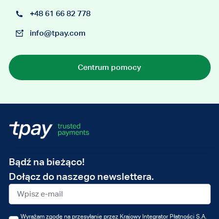
+48 61 66 82 778
info@tpay.com
Centrum pomocy
Adres
Bądź na bieżąco!
e-
Dołącz do naszego newslettera.
mail
Wyrażam zgodę na przesyłanie przez Krajowy Integrator Płatności S.A.