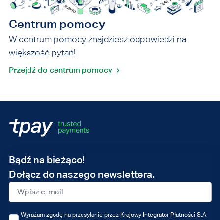
Centrum pomocy
W centrum pomocy znajdziesz odpowiedzi na
większość pytań!
Przejdź do centrum pomocy
Adres
Bądź na bieżąco!
e-
Dołącz do naszego newslettera.
mail
Wyrażam zgodę na przesyłanie przez Krajowy Integrator Płatności S.A.