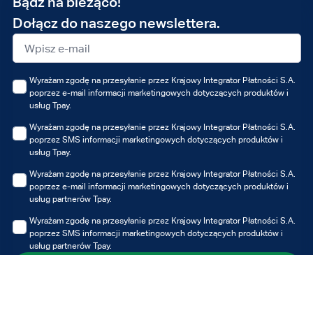
Bądź na bieżąco!
e-
Dołącz do naszego newslettera.
mail
Wyrażam zgodę na przesyłanie przez Krajowy Integrator Płatności S.A.
poprzez e-mail informacji marketingowych dotyczących produktów i
usług Tpay.
Wyrażam zgodę na przesyłanie przez Krajowy Integrator Płatności S.A.
poprzez SMS informacji marketingowych dotyczących produktów i
usług Tpay.
Wyrażam zgodę na przesyłanie przez Krajowy Integrator Płatności S.A.
poprzez e-mail informacji marketingowych dotyczących produktów i
usług partnerów Tpay.
Wyrażam zgodę na przesyłanie przez Krajowy Integrator Płatności S.A.
poprzez SMS informacji marketingowych dotyczących produktów i
usług partnerów Tpay.
Zapisz się
Możesz zawsze wycofać udzielone zgody, jednak wycofanie zgody nie
wpływa na zgodność z prawem przetwarzania, którego dokonano na