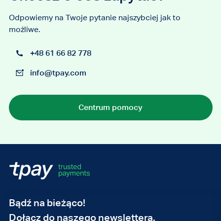
Odpowiemy na Twoje pytanie najszybciej jak to
możliwe.
+48 61 66 82 778
info@tpay.com
Centrum pomocy
Adres
Bądź na bieżąco!
e-
Dołącz do naszego newslettera.