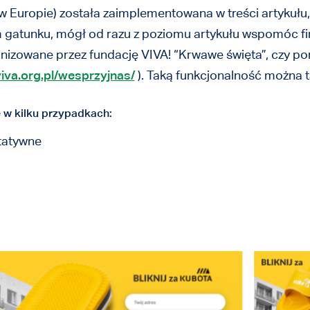
w Europie) została zaimplementowana w treści artykułu,
m gatunku, mógł od razu z poziomu artykułu wspomóc f
ganizowane przez fundację VIVA! “Krwawe święta”, czy pomo
iva.org.pl/wesprzyjnas/
). Taką funkcjonalność można t
 w kilku przypadkach:
ytatywne