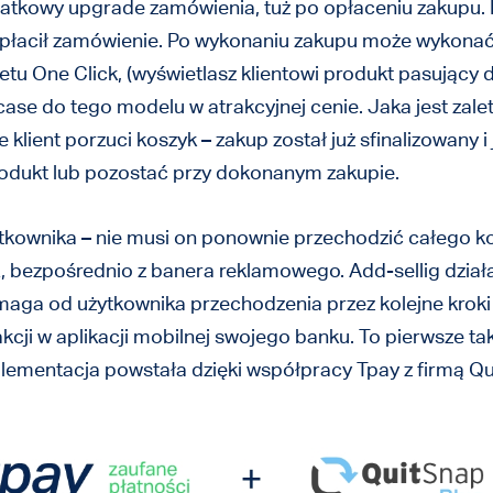
tkowy upgrade zamówienia, tuż po opłaceniu zakupu. Pr
 opłacił zamówienie. Po wykonaniu zakupu może wykonać
tu One Click, (wyświetlasz klientowi produkt pasujący
ase do tego modelu w atrakcyjnej cenie. Jaka jest zalet
e klient porzuci koszyk – zakup został już sfinalizowany 
produkt lub pozostać przy dokonanym zakupie.
tkownika – nie musi on ponownie przechodzić całego k
, bezpośrednio z banera reklamowego. Add-sellig dział
maga od użytkownika przechodzenia przez kolejne kroki
kcji w aplikacji mobilnej swojego banku. To pierwsze tak
mplementacja powstała dzięki współpracy Tpay z firmą Q