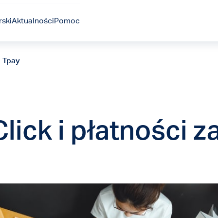
ski
Aktualności
Pomoc
i Tpay
lick i płatności 