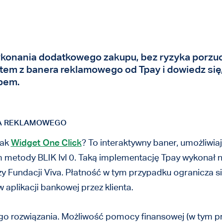
ykonania dodatkowego zakupu, bez ryzyka porzuc
tem z banera reklamowego od Tpay i dowiedz się
epem.
RA REKLAMOWEGO
jak
Widget One Click
? To interaktywny baner, umożliwia
im metody BLIK lvl 0. Taką implementację Tpay wykonał n
 czy Fundacji Viva. Płatność w tym przypadku ogranicza 
 w aplikacji bankowej przez klienta.
ego rozwiązania. Możliwość pomocy finansowej (w tym p