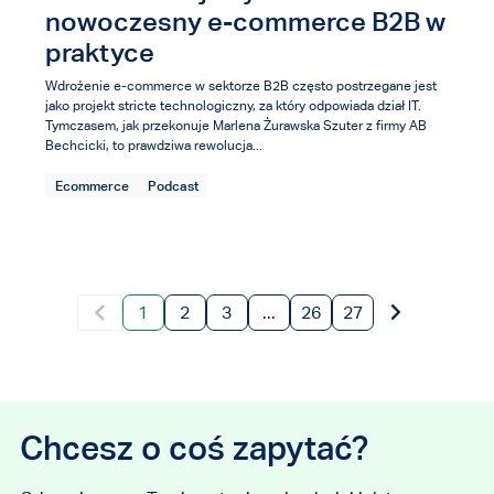
nowoczesny e-commerce B2B w
praktyce
Wdrożenie e-commerce w sektorze B2B często postrzegane jest
jako projekt stricte technologiczny, za który odpowiada dział IT.
Tymczasem, jak przekonuje Marlena Żurawska Szuter z firmy AB
Bechcicki, to prawdziwa rewolucja...
Ecommerce
Podcast
1
2
3
...
26
27
Chcesz o coś zapytać?