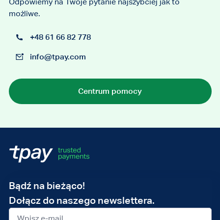
Odpowiemy na Twoje pytanie najszybciej jak to
możliwe.
+48 61 66 82 778
info@tpay.com
Centrum pomocy
Adres
Bądź na bieżąco!
e-
Dołącz do naszego newslettera.
mail