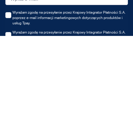
Wyrażam zgodę na przesyłanie przez Krajowy Integrator Płatności S.A.
poprzez e-mail informacji marketingowych dotyczących produktów i
usług Tpay.
Wyrażam zgodę na przesyłanie przez Krajowy Integrator Płatności S.A.
poprzez SMS informacji marketingowych dotyczących produktów i
usług Tpay.
Wyrażam zgodę na przesyłanie przez Krajowy Integrator Płatności S.A.
poprzez e-mail informacji marketingowych dotyczących produktów i
usług partnerów Tpay.
Wyrażam zgodę na przesyłanie przez Krajowy Integrator Płatności S.A.
poprzez SMS informacji marketingowych dotyczących produktów i
usług partnerów Tpay.
Zapisz się
Możesz zawsze wycofać udzielone zgody, jednak wycofanie zgody nie
wpływa na zgodność z prawem przetwarzania, którego dokonano na
podstawie zgody przed jej wycofaniem.
Administratorem Twoich danych osobowych jest Krajowy Integrator
Płatności S.A. z siedzibą w Poznaniu. Dane przetwarzane są w celu
otrzymywania informacji marketingowych i/lub ofert Tpay i/lub partnerów,