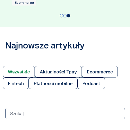
Aktualności Tpay
Eco
Ecommerc
Najnowsze artykuły
Wszystkie
Aktualności Tpay
Ecommerce
Fintech
Płatności mobilne
Podcast