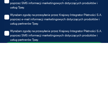
poprzez SMS informacji marketingowych dotyczących produktów i
usług Tpay.
Wyrażam zgodę na przesyłanie przez Krajowy Integrator Płatności S.A.
poprzez e-mail informacji marketingowych dotyczących produktów i
usług partnerów Tpay.
Wyrażam zgodę na przesyłanie przez Krajowy Integrator Płatności S.A.
poprzez SMS informacji marketingowych dotyczących produktów i
usług partnerów Tpay.
Zapisz się
Możesz zawsze wycofać udzielone zgody, jednak wycofanie zgody nie
wpływa na zgodność z prawem przetwarzania, którego dokonano na
podstawie zgody przed jej wycofaniem.
Administratorem Twoich danych osobowych jest Krajowy Integrator
Płatności S.A. z siedzibą w Poznaniu. Dane przetwarzane są w celu
otrzymywania informacji marketingowych i/lub ofert Tpay i/lub partnerów,
w szczególności newslettera. Z pełną treścią klauzuli informacyjnej
możesz zapoznać się tutaj
Polityce prywatności.