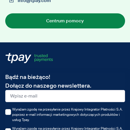
info@tpay.com
Centrum pomocy
Adres
Bądź na bieżąco!
e-
Dołącz do naszego newslettera.
mail
Wyrażam zgodę na przesyłanie przez Krajowy Integrator Płatności S.A.
poprzez e-mail informacji marketingowych dotyczących produktów i
usług Tpay.
Wyrażam zgodę na przesyłanie przez Krajowy Integrator Płatności S.A.