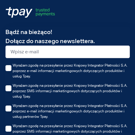
Adres
Bądź na bieżąco!
e-
Dołącz do naszego newslettera.
mail
Wyrażam zgodę na przesyłanie przez Krajowy Integrator Płatności S.A.
poprzez e-mail informacji marketingowych dotyczących produktów i
usług Tpay.
Wyrażam zgodę na przesyłanie przez Krajowy Integrator Płatności S.A.
poprzez SMS informacji marketingowych dotyczących produktów i
usług Tpay.
Wyrażam zgodę na przesyłanie przez Krajowy Integrator Płatności S.A.
poprzez e-mail informacji marketingowych dotyczących produktów i
usług partnerów Tpay.
Wyrażam zgodę na przesyłanie przez Krajowy Integrator Płatności S.A.
poprzez SMS informacji marketingowych dotyczących produktów i