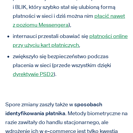
i BLIK, który szybko stał się ulubioną formą
płatności w sieci i dziś można nim
płacić nawet
z poziomu Messengera
),
internauci przestali obawiać się
płatności online
przy użyciu kart płatniczych
,
zwiększyło się bezpieczeństwo podczas
płacenia w sieci (przede wszystkim dzięki
dyrektywie PSD2
).
Spore zmiany zaszły także w
sposobach
identyfikowania płatnika
. Metody biometryczne na
razie zawitały do handlu stacjonarnego, ale
wdrożenie ich w e-commerce jest tylko kwestią