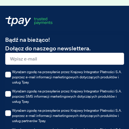
Adres
Bądź na bieżąco!
e-
Dołącz do naszego newslettera.
mail
Wyrażam zgodę na przesyłanie przez Krajowy Integrator Płatności S.A.
poprzez e-mail informacji marketingowych dotyczących produktów i
usług Tpay.
Wyrażam zgodę na przesyłanie przez Krajowy Integrator Płatności S.A.
poprzez SMS informacji marketingowych dotyczących produktów i
usług Tpay.
Wyrażam zgodę na przesyłanie przez Krajowy Integrator Płatności S.A.
poprzez e-mail informacji marketingowych dotyczących produktów i
usług partnerów Tpay.