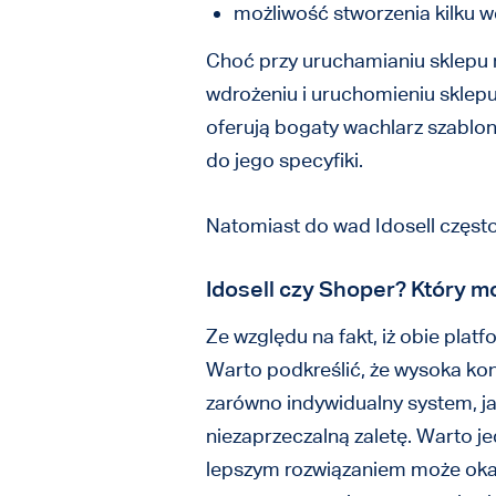
możliwość stworzenia kilku w
Choć przy uruchamianiu sklepu na
wdrożeniu i uruchomieniu sklep
oferują bogaty wachlarz szablo
do jego specyfiki.
Natomiast do wad Idosell często
Idosell czy Shoper? Który 
Ze względu na fakt, iż obie platf
Warto podkreślić, że wysoka kon
zarówno indywidualny system, jak
niezaprzeczalną zaletę. Warto j
lepszym rozwiązaniem może okaz