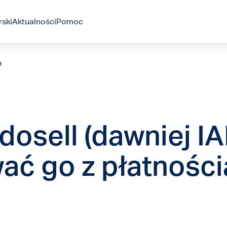
ski
Aktualności
Pomoc
e
dosell (dawniej IAI
ać go z płatnośc