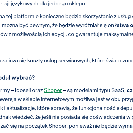
ersji językowych dla jednego sklepu.
 tej platformie konieczne będzie skorzystanie z usług 
u można być pewnym, że będzie wyróżniał się on
łatwą 
nów z możliwością ich edycji, co gwarantuje maksymal
 zalicza się koszty usług serwisowych, które świadczo
moduł wybrać?
ormy – Idosell oraz
Shoper
– są modelami typu SaaS,
cz
wersja w sklepie internetowym możliwa jest w obu przy
 i aktualizacje, które sprawią, że funkcjonalność sklepu
ednak wiedzieć, że jeśli nie posiada się doświadczenia
ać się na początek Shoper, ponieważ nie będzie wyma