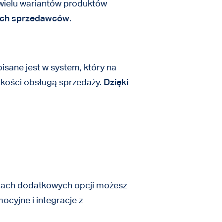
i wielu wariantów produktów
cych sprzedawców
.
sane jest w system, który na
jakości obsługą sprzedaży.
Dzięki
mach dodatkowych opcji możesz
ocyjne i integracje z