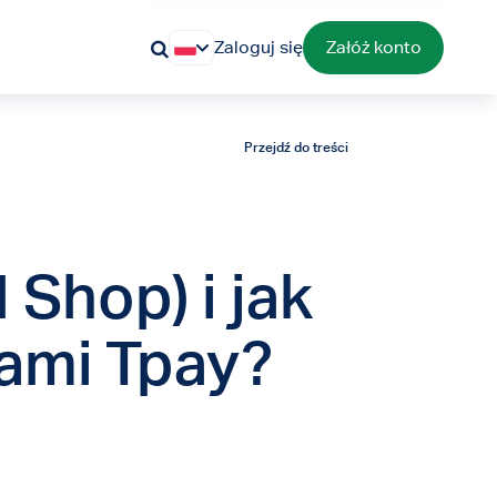
Zaloguj się
Załóż konto
Przejdź do treści
 Shop) i jak
iami Tpay?