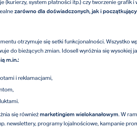
(kurierzy, system płatności itp.) czy tworzenie grafik 
dealne
zarówno dla doświadczonych, jak i początkują
ntu otrzymuje się setki funkcjonalności. Wszystko wpi
wuje do bieżących zmian. Idosell wyróżnia się wysokiej 
ą m.in.:
otami i reklamacjami,
entom,
duktami.
żnia się również
marketingiem wielokanałowym
. W ra
 np. newslettery, programy lojalnościowe, kampanie prom