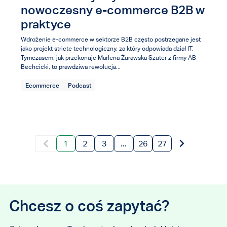
nowoczesny e-commerce B2B w
praktyce
Wdrożenie e-commerce w sektorze B2B często postrzegane jest
jako projekt stricte technologiczny, za który odpowiada dział IT.
Tymczasem, jak przekonuje Marlena Żurawska Szuter z firmy AB
Bechcicki, to prawdziwa rewolucja...
Ecommerce
Podcast
1
2
3
...
26
27
Chcesz o coś zapytać?