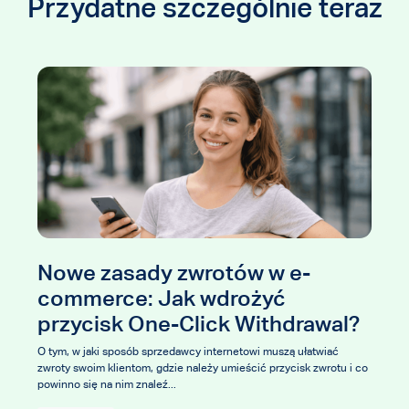
Przydatne szczególnie teraz
waga e-konsumenta.
Nowe zasady zwrotów w e
 z
edycji raportu „Jak
commerce: Jak wdrożyć
płacić online”
przycisk One-Click Withd
trzecia aplikacja:
ce nieustannie ewoluuje, a wraz z nim
O tym, w jaki sposób sprzedawcy internetowi muszą u
ość BLIKIEM w trybie
ujących. Najnowsza, 5. edycja raportu
zwroty swoim klientom, gdzie należy umieścić przycis
..
powinno się na nim znaleź...