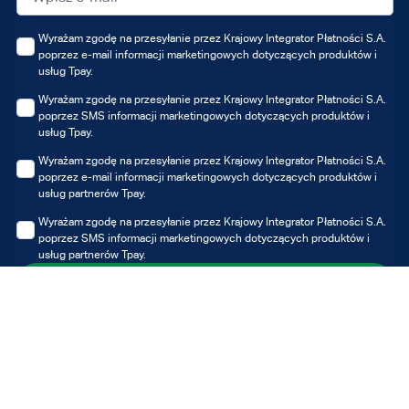
Wyrażam zgodę na przesyłanie przez Krajowy Integrator Płatności S.A.
poprzez e-mail informacji marketingowych dotyczących produktów i
usług Tpay.
Wyrażam zgodę na przesyłanie przez Krajowy Integrator Płatności S.A.
poprzez SMS informacji marketingowych dotyczących produktów i
usług Tpay.
Wyrażam zgodę na przesyłanie przez Krajowy Integrator Płatności S.A.
poprzez e-mail informacji marketingowych dotyczących produktów i
usług partnerów Tpay.
Wyrażam zgodę na przesyłanie przez Krajowy Integrator Płatności S.A.
poprzez SMS informacji marketingowych dotyczących produktów i
usług partnerów Tpay.
Zapisz się
Możesz zawsze wycofać udzielone zgody, jednak wycofanie zgody nie
wpływa na zgodność z prawem przetwarzania, którego dokonano na
podstawie zgody przed jej wycofaniem.
Administratorem Twoich danych osobowych jest Krajowy Integrator
Płatności S.A. z siedzibą w Poznaniu. Dane przetwarzane są w celu
otrzymywania informacji marketingowych i/lub ofert Tpay i/lub partnerów,