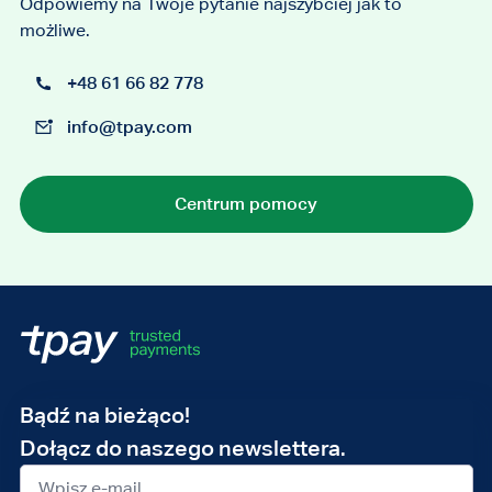
Odpowiemy na Twoje pytanie najszybciej jak to
możliwe.
+48 61 66 82 778
info@tpay.com
Centrum pomocy
Adres
Bądź na bieżąco!
e-
Dołącz do naszego newslettera.
mail