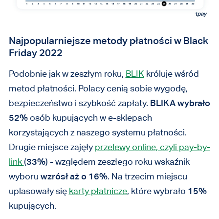
Najpopularniejsze metody płatności w Black
Friday 2022
Podobnie jak w zeszłym roku,
BLIK
króluje wśród
metod płatności. Polacy cenią sobie wygodę,
bezpieczeństwo i szybkość zapłaty.
BLIKA wybrało
52%
osób kupujących w e-sklepach
korzystających z naszego systemu płatności.
Drugie miejsce zajęły
przelewy online, czyli pay-by-
link
(
33%
) - względem zeszłego roku wskaźnik
wyboru
wzrósł aż o 16%
. Na trzecim miejscu
uplasowały się
karty płatnicze
, które wybrało
15%
kupujących.