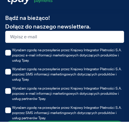
Adres
Bądź na bieżąco!
e-
Dołącz do naszego newslettera.
mail
Wyrażam zgodę na przesyłanie przez Krajowy Integrator Płatności S.A.
poprzez e-mail informacji marketingowych dotyczących produktów i
usług Tpay.
Wyrażam zgodę na przesyłanie przez Krajowy Integrator Płatności S.A.
poprzez SMS informacji marketingowych dotyczących produktów i
usług Tpay.
Wyrażam zgodę na przesyłanie przez Krajowy Integrator Płatności S.A.
poprzez e-mail informacji marketingowych dotyczących produktów i
usług partnerów Tpay.
Wyrażam zgodę na przesyłanie przez Krajowy Integrator Płatności S.A.
poprzez SMS informacji marketingowych dotyczących produktów i
usług partnerów Tpay.
Zapisz się