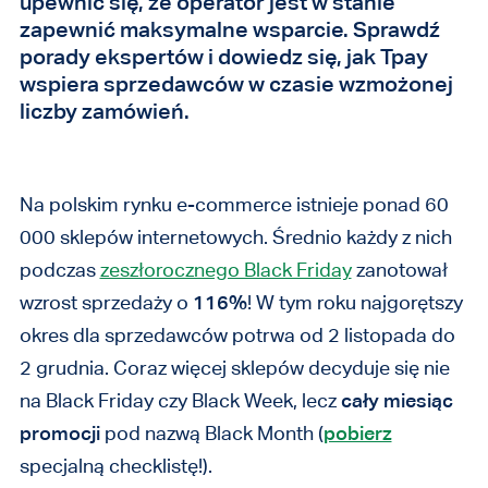
upewnić się, że operator jest w stanie
zapewnić maksymalne wsparcie. Sprawdź
porady ekspertów i dowiedz się, jak Tpay
wspiera sprzedawców w czasie wzmożonej
liczby zamówień.
Na polskim rynku e-commerce istnieje ponad 60
000 sklepów internetowych. Średnio każdy z nich
podczas
zeszłorocznego Black Friday
zanotował
wzrost sprzedaży o
116%
! W tym roku najgorętszy
okres dla sprzedawców potrwa od 2 listopada do
2 grudnia. Coraz więcej sklepów decyduje się nie
na Black Friday czy Black Week, lecz
cały miesiąc
promocji
pod nazwą Black Month (
pobierz
specjalną checklistę!).