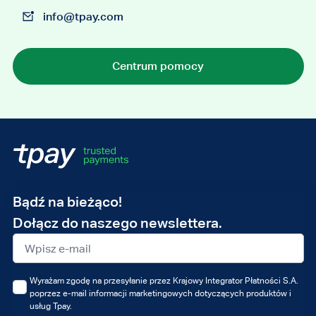
info@tpay.com
Centrum pomocy
Adres
Bądź na bieżąco!
e-
Dołącz do naszego newslettera.
mail
Wyrażam zgodę na przesyłanie przez Krajowy Integrator Płatności S.A.
poprzez e-mail informacji marketingowych dotyczących produktów i
usług Tpay.