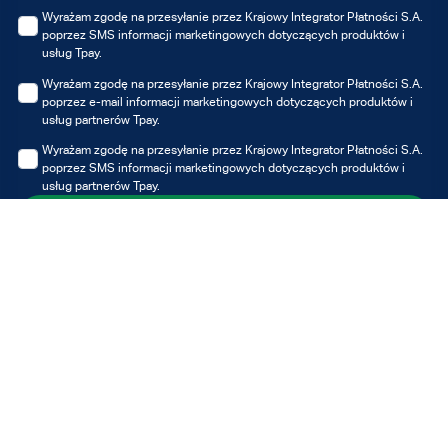
Wyrażam zgodę na przesyłanie przez Krajowy Integrator Płatności S.A.
poprzez SMS informacji marketingowych dotyczących produktów i
usług Tpay.
Wyrażam zgodę na przesyłanie przez Krajowy Integrator Płatności S.A.
poprzez e-mail informacji marketingowych dotyczących produktów i
usług partnerów Tpay.
Wyrażam zgodę na przesyłanie przez Krajowy Integrator Płatności S.A.
poprzez SMS informacji marketingowych dotyczących produktów i
usług partnerów Tpay.
Zapisz się
Możesz zawsze wycofać udzielone zgody, jednak wycofanie zgody nie
wpływa na zgodność z prawem przetwarzania, którego dokonano na
podstawie zgody przed jej wycofaniem.
Administratorem Twoich danych osobowych jest Krajowy Integrator
Płatności S.A. z siedzibą w Poznaniu. Dane przetwarzane są w celu
otrzymywania informacji marketingowych i/lub ofert Tpay i/lub partnerów,
w szczególności newslettera. Z pełną treścią klauzuli informacyjnej
możesz zapoznać się tutaj
Polityce prywatności.