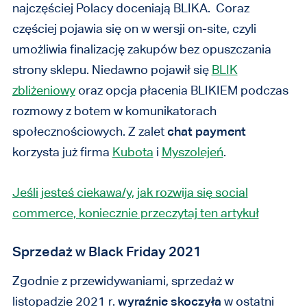
najczęściej Polacy doceniają BLIKA. Coraz
częściej pojawia się on w wersji on-site, czyli
umożliwia finalizację zakupów bez opuszczania
strony sklepu. Niedawno pojawił się
BLIK
zbliżeniowy
oraz opcja płacenia BLIKIEM podczas
rozmowy z botem w komunikatorach
społecznościowych. Z zalet
chat payment
korzysta już firma
Kubota
i
Myszolejeń
.
Jeśli jesteś ciekawa/y, jak rozwija się social
commerce, koniecznie przeczytaj ten artykuł
Sprzedaż w Black Friday 2021
Zgodnie z przewidywaniami, sprzedaż w
listopadzie 2021 r.
wyraźnie skoczyła
w ostatni