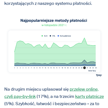
korzystających z naszego systemu płatności.
Na drugim miejscu uplasował się
przelew online,
czyli pay-by-link
(17%), a na trzecim
karty płatnicze
(5%). Szybkość, łatwość i bezpieczeństwo - za to