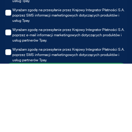
usług Tpay.
Wyrażam zgodę na przesyłanie przez Krajowy Integrator Płatności S.A.
poprzez SMS informacji marketingowych dotyczących produktów i
usług Tpay.
Wyrażam zgodę na przesyłanie przez Krajowy Integrator Płatności S.A.
poprzez e-mail informacji marketingowych dotyczących produktów i
usług partnerów Tpay.
Wyrażam zgodę na przesyłanie przez Krajowy Integrator Płatności S.A.
poprzez SMS informacji marketingowych dotyczących produktów i
usług partnerów Tpay.
Zapisz się
Możesz zawsze wycofać udzielone zgody, jednak wycofanie zgody nie
wpływa na zgodność z prawem przetwarzania, którego dokonano na
podstawie zgody przed jej wycofaniem.
Administratorem Twoich danych osobowych jest Krajowy Integrator
Płatności S.A. z siedzibą w Poznaniu. Dane przetwarzane są w celu
otrzymywania informacji marketingowych i/lub ofert Tpay i/lub partnerów,
w szczególności newslettera. Z pełną treścią klauzuli informacyjnej
możesz zapoznać się tutaj
Polityce prywatności.