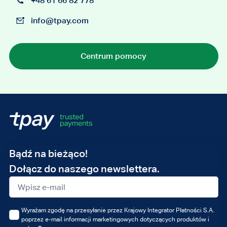
+48 61 66 82 778
info@tpay.com
Centrum pomocy
Adres
Bądź na bieżąco!
e-
Dołącz do naszego newslettera.
mail
Wyrażam zgodę na przesyłanie przez Krajowy Integrator Płatności S.A.
poprzez e-mail informacji marketingowych dotyczących produktów i