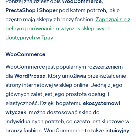
Poniżej znajdziesz opis
WooCommerce
,
PrestaShop
i
Shoper
pod kątem potrzeb, jakie
często mają sklepy z branży fashion.
Zapoznaj się z
pełnym porównaniem wtyczek sklepowych
dostępnych w Tpay
WooCommerce
WooCommerce jest popularnym rozszerzeniem
dla
WordPressa
, który umożliwia przekształcenie
strony internetowej w sklep online. Jedną z jego
głównych zalet jest jego prostota obsługi i
elastyczność. Dzięki bogatemu
ekosystemowi
wtyczek
, można dostosować sklep do
indywidualnych potrzeb, co często jest kluczowe w
branży fashion. WooCommerce to także
intuicyjny